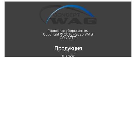
Головные уборы оптом
Copyright © 2010 - 2026 WAG
CONCEPT
Продукция
Шапки
Женские шапки
Мужские шапки
Детские шапки
Шапки на заказ
Шарфы
Мужские шарфы
Женские шарфы
Мужские шарфы-снуды
Женские шарфы-снуды
Шарфы на заказ
Шарфы с логотипом