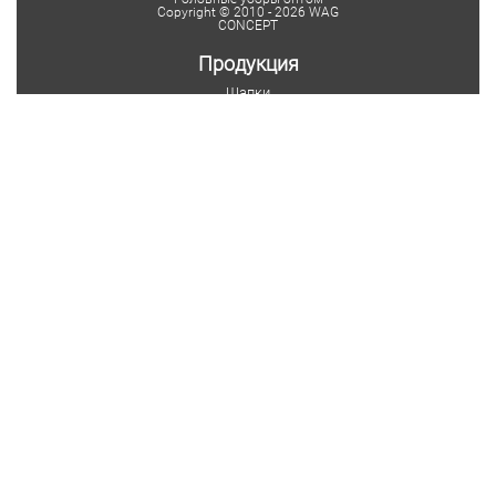
Copyright © 2010 - 2026 WAG
CONCEPT
Продукция
Шапки
Женские шапки
Мужские шапки
Детские шапки
Шапки на заказ
Шарфы
Мужские шарфы
Женские шарфы
Мужские шарфы-снуды
Женские шарфы-снуды
Шарфы на заказ
Шарфы с логотипом
Клиентам
Коллекции
Оптовикам
Заказчикам